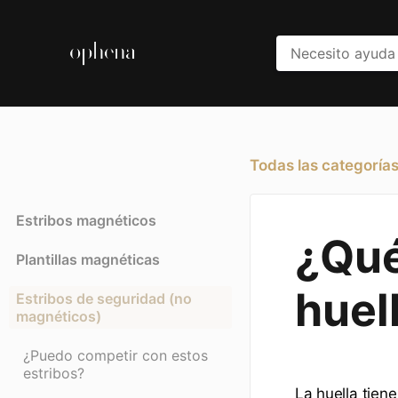
Todas las categoría
Estribos magnéticos
¿Qué
Plantillas magnéticas
huel
Estribos de seguridad (no
magnéticos)
¿Puedo competir con estos
estribos?
La huella tien