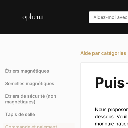
Aide par catégories
Étriers magnétiques
Puis
Semelles magnétiques
Etriers de sécurité (non
magnétiques)
Nous proposons
Tapis de selle
dessous. Veuil
monnaie nation
Commande et paiement