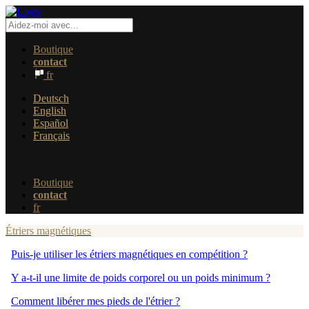
Boutique
contact
fr
Deutsch
English
Español
Français
Boutique
contact
fr
Étriers magnétiques
Puis-je utiliser les étriers magnétiques en compétition ?
Y a-t-il une limite de poids corporel ou un poids minimum ?
Comment libérer mes pieds de l'étrier ?