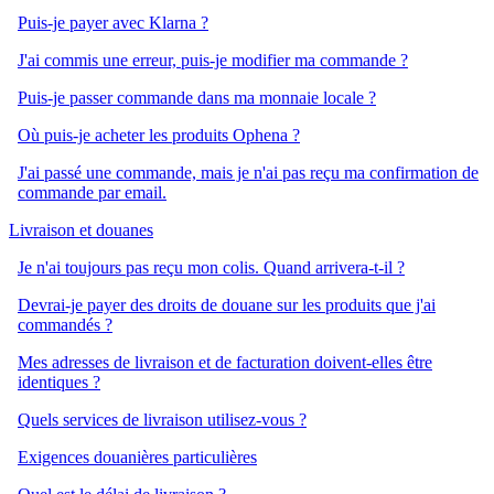
Puis-je payer avec Klarna ?
J'ai commis une erreur, puis-je modifier ma commande ?
Puis-je passer commande dans ma monnaie locale ?
Où puis-je acheter les produits Ophena ?
J'ai passé une commande, mais je n'ai pas reçu ma confirmation de
commande par email.
Livraison et douanes
Je n'ai toujours pas reçu mon colis. Quand arrivera-t-il ?
Devrai-je payer des droits de douane sur les produits que j'ai
commandés ?
Mes adresses de livraison et de facturation doivent-elles être
identiques ?
Quels services de livraison utilisez-vous ?
Exigences douanières particulières