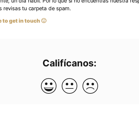
e, un día habil. Por lo que si no encuentras nuestra res
revisas tu carpeta de spam.
e to get in touch 🙂
Califícanos: