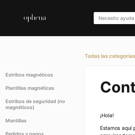
Todas las categoría
Estribos magnéticos
Cont
Plantillas magnéticas
Estribos de seguridad (no
magnéticos)
¡Hola!
Mantillas
Estamos aquí 
Pedidos y pagos